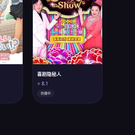
喜剧隐秘人
⭐ 8.1
热播中