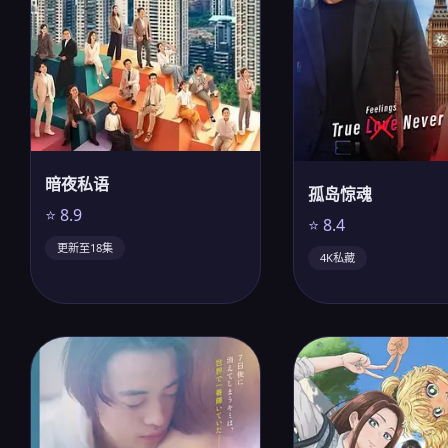
暗夜私语
孤岛惊魂
⭐ 8.9
⭐ 8.4
更新至18集
4K私藏