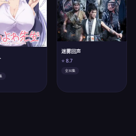
迷雾回声
人
⭐ 8.7
全30集
集