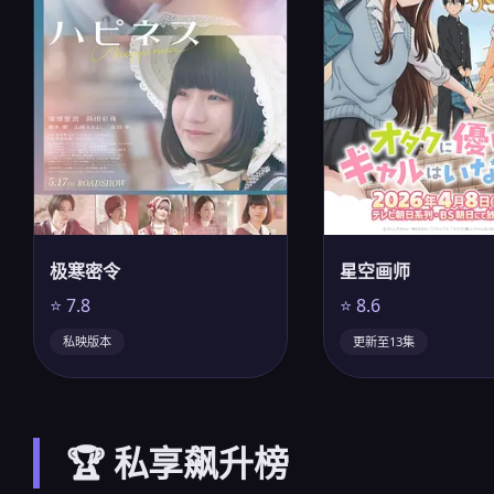
星空画师
极寒密令
⭐ 8.6
⭐ 7.8
更新至13集
私映版本
🏆 私享飙升榜